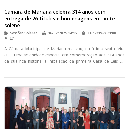
Câmara de Mariana celebra 314 anos com
entrega de 26 títulos e homenagens em noite
solene
Sessões Solenes
16/07/2025 14:15
31/12/1969 21:00
27
A Câmara Municipal de Mariana realizou, na última sexta-feira
(11), uma solenidade especial em comemoração aos 314 anos
da sua rica história: a instalação da primeira Casa de Leis de
Minas Gerais. O evento, realizado no Salão Nobre do Porteira
de Minas, reuniu autoridades, homenageados e comunidade
para celebrar a rica história política e social do município e do
Estado.