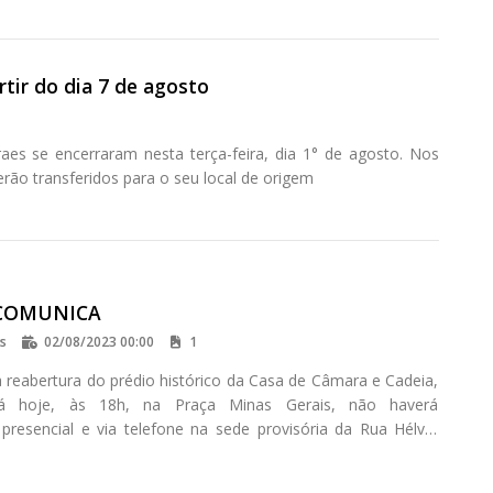
tir do dia 7 de agosto
es se encerraram nesta terça-feira, dia 1° de agosto. Nos
rão transferidos para o seu local de origem
COMUNICA
os
02/08/2023 00:00
1
a reabertura do prédio histórico da Casa de Câmara e Cadeia,
rá hoje, às 18h, na Praça Minas Gerais, não haverá
presencial e via telefone na sede provisória da Rua Hélvio
s nesta quarta-feira (02).