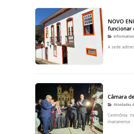
NOVO END
funcionar
Informativ
A sede admini
Câmara de
Atividades 
Cerimônia ma
marianense