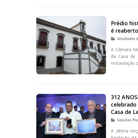
Prédio hi
é reabert
Atividades 
A Câmara Mun
da Casa de 
restauração 
312 ANOS:
celebrado 
Casa de Le
Sessões Ple
A última ter
fundação da 