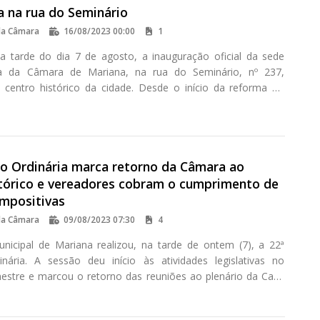
a na rua do Seminário
da Câmara
16/08/2023 00:00
1
a tarde do dia 7 de agosto, a inauguração oficial da sede
iva da Câmara de Mariana, na rua do Seminário, nº 237,
o centro histórico da cidade. Desde o início da reforma do
ico da Casa de Câmara, em 2020, os servidores do Legislativo
xerceram suas atividades em endereço temporário, na rua
a Moraes, no bairro Vila do Carmo.
ão Ordinária marca retorno da Câmara ao
stórico e vereadores cobram o cumprimento de
mpositivas
da Câmara
09/08/2023 07:30
4
icipal de Mariana realizou, na tarde de ontem (7), a 22ª
nária. A sessão deu início às atividades legislativas no
stre e marcou o retorno das reuniões ao plenário da Casa
Cadeia, após um período de mais de dois anos destinado às
auração do prédio.