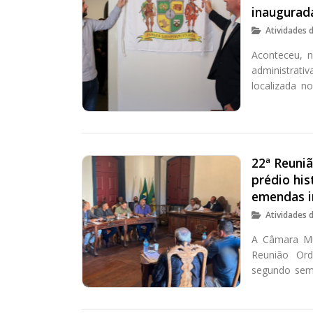
inaugurad
Atividades 
Aconteceu, n
administrat
localizada n
prédio histór
marianense e
Hélvio Moreir
22ª Reuni
prédio hi
emendas i
Atividades 
A Câmara Mun
Reunião Ordi
segundo seme
de Câmara e 
obras de rest