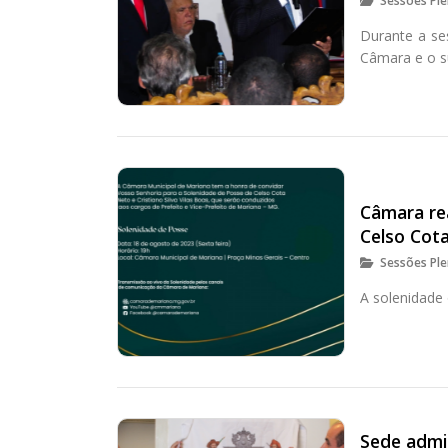
Sessões Ple
Durante a se
Câmara e o s
Câmara re
Celso Cota
Sessões Ple
A solenidade 
Sede admi