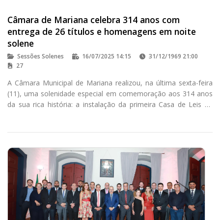
Câmara de Mariana celebra 314 anos com
entrega de 26 títulos e homenagens em noite
solene
Sessões Solenes
16/07/2025 14:15
31/12/1969 21:00
27
A Câmara Municipal de Mariana realizou, na última sexta-feira
(11), uma solenidade especial em comemoração aos 314 anos
da sua rica história: a instalação da primeira Casa de Leis de
Minas Gerais. O evento, realizado no Salão Nobre do Porteira
de Minas, reuniu autoridades, homenageados e comunidade
para celebrar a rica história política e social do município e do
Estado.