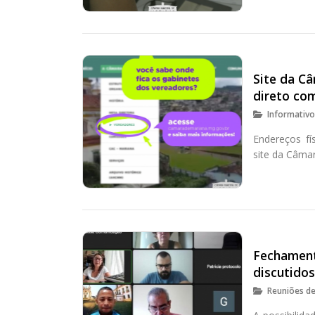
Site da C
direto co
Informativ
Endereços fí
site da Câmar
Fechament
discutido
Reuniões d