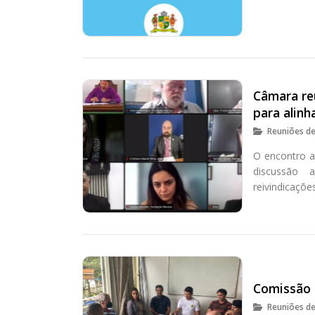
Câmara re
para alin
Reuniões d
O encontro a
discussão 
reivindicaçõ
Comissão 
Reuniões d