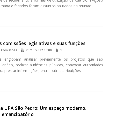
ade de fechamento e formas de utilização da Rua Dom Viçoso
semana e feriados foram assuntos pautados na reunião.
 comissões legislativas e suas funções
e Comissões
25/10/2022 00:00
1
s englobam analisar previamente os projetos que são
lenário, realizar audiências públicas, convocar autoridades
ra prestar informações, entre outras atribuições.
na UPA São Pedro: Um espaço moderno,
e emancipatório