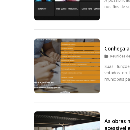
A possibilid
nos fins de 
Conheça as
Reuniões d
Suas funçõe
votados no P
municipais pa
As obras 
acessível 