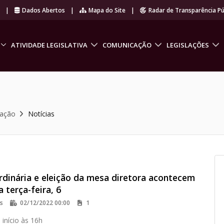
r
|
Dados Abertos
|
Mapa do Site
|
Radar de Transparência Pú
ATIVIDADE LEGISLATIVA
COMUNICAÇÃO
LEGISLAÇÕES
cação
Notícias
rdinária e eleição da mesa diretora acontecem
 terça-feira, 6
os
02/12/2022 00:00
1
 início às 16h